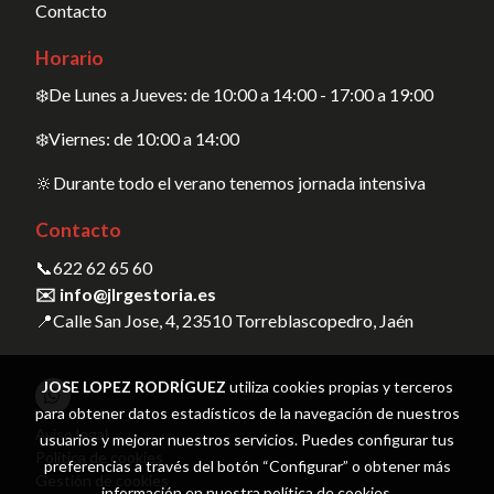
Contacto
Horario
❄️De Lunes a Jueves: de 10:00 a 14:00 - 17:00 a 19:00
❄️Viernes: de 10:00 a 14:00
🔆Durante todo el verano tenemos jornada intensiva
Contacto
📞
622 62 65 60
✉️ info@jlrgestoria.es
📍Calle San Jose, 4, 23510 Torreblascopedro, Jaén
JOSE LOPEZ RODRÍGUEZ
utiliza cookies propias y terceros
para obtener datos estadísticos de la navegación de nuestros
Aviso legal
usuarios y mejorar nuestros servicios. Puedes configurar tus
Política de cookies
preferencias a través del botón “Configurar” o obtener más
Gestión de cookies
información en nuestra
política de cookies
.